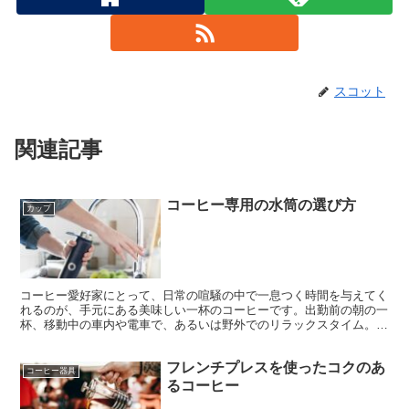
スコット
関連記事
コーヒー専用の水筒の選び方
カップ
コーヒー愛好家にとって、日常の喧騒の中で一息つく時間を与えてく
れるのが、手元にある美味しい一杯のコーヒーです。出勤前の朝の一
杯、移動中の車内や電車で、あるいは野外でのリラックスタイム。そ
んなさまざまな場面で、手軽に最高のコーヒーを楽しむためには、適
切な水筒が欠かせません。 コーヒー専用水筒は、単に飲み物を運ぶ
フレンチプレスを使ったコクのあ
容器としてだけでなく、コーヒーの風味や温度を維持し、最良の状態
コーヒー器具
で楽しむための工夫が施されています。このガイドでは、コーヒー専
るコーヒー
用水筒の選び方、その特徴や使い心地を詳しく解説します。熱いまま