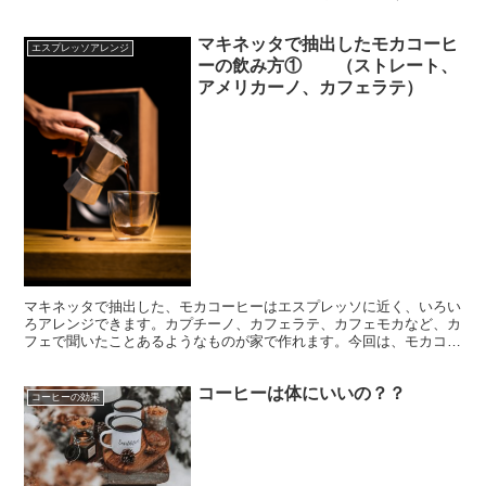
植物門・双子葉植物網・アカネ目・アカネ科・コフィア属・エウコフ
ィア亜属・エリトロコフィア節」の「アラビカ種」「カネフォラ種」
マキネッタで抽出したモカコーヒ
です。
エスプレッソアレンジ
ーの飲み方① （ストレート、
アメリカーノ、カフェラテ）
マキネッタで抽出した、モカコーヒーはエスプレッソに近く、いろい
ろアレンジできます。カプチーノ、カフェラテ、カフェモカなど、カ
フェで聞いたことあるようなものが家で作れます。今回は、モカコー
ヒーを使って簡単にアレンジできる3つの方法を紹介します。
コーヒーは体にいいの？？
コーヒーの効果