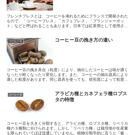
のコーヒーを長時間保ちたい方、アイスコーヒーを冷たいままで楽し
みたい方、またはフレッシュに淹れたてをその場で楽しみたい方。あ
なたのコーヒーライフをさらに豊かにするための最適な水筒を見つけ
てください。
フレンチプレスとは、コーヒーを淹れるためにフランスで開発された
もので、「コーヒープレス」「カフェプレス」「プランジャーポッ
ト」などと呼ばれることもあります。日本では紅茶用として使用され
ていましたが、本来はコーヒー用です。豆の味わいがダイレクトに感
じ取れるので、コーヒーそのものの味わいや特徴にこだわった豆選び
コーヒー豆の挽き方の違い
をして入れることに向いてます。
コーヒー豆
コーヒー豆の挽き具合（粒度）により、抽出したコーヒーは味が濃く
なったり軽くなったり変化します。また、コーヒーの抽出器具により
適した粒度があります。同じ器具を使っても、焙煎度によって粒度を
変えることによって、味は変わってきますので、抽出器具と焙煎度を
加味し、好みの味になるように豆の挽き具合を調整しましょう。
アラビカ種とカネフェラ種ロブス
コーヒー豆
タの特徴
コーヒー豆を大きく分類すると、アラビカ種、ロブスタ種、リベリカ
種の３種類に分けられます。しかし「リベリカ種」は栽培地や生産量
も限られていてほぼ流通していません。植物分類学的に言うと「被子