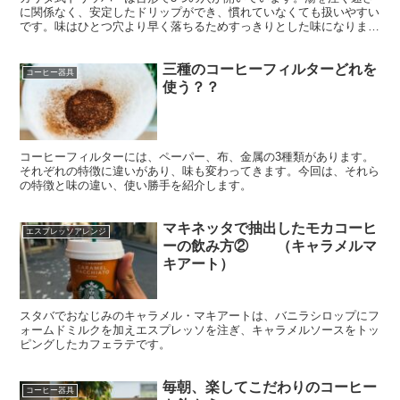
に関係なく、安定したドリップができ、慣れていなくても扱いやすい
です。味はひとつ穴より早く落ちるためすっきりとした味になりま
す。
三種のコーヒーフィルターどれを
コーヒー器具
使う？？
コーヒーフィルターには、ペーパー、布、金属の3種類があります。
それぞれの特徴に違いがあり、味も変わってきます。今回は、それら
の特徴と味の違い、使い勝手を紹介します。
マキネッタで抽出したモカコーヒ
エスプレッソアレンジ
ーの飲み方② （キャラメルマ
キアート）
スタバでおなじみのキャラメル・マキアートは、バニラシロップにフ
ォームドミルクを加えエスプレッソを注ぎ、キャラメルソースをトッ
ピングしたカフェラテです。
毎朝、楽してこだわりのコーヒー
コーヒー器具