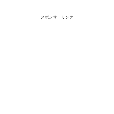
ダーコーヒーは、湯を注ぐだけで手軽に作ることができるため、多く
の人々にとって便利な選択肢となっています。
スポンサーリンク