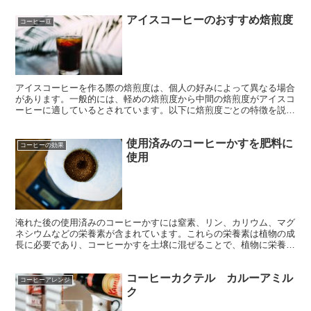
浮かべます。クリームをゆっくりと注ぐことで、上にきれいな層がで
アイスコーヒーのおすすめ焙煎度
きます。
コーヒー豆
アイスコーヒーを作る際の焙煎度は、個人の好みによって異なる場合
があります。一般的には、軽めの焙煎度から中間の焙煎度がアイスコ
ーヒーに適しているとされています。以下に焙煎度ごとの特徴を説明
します。
使用済みのコーヒーかすを肥料に
コーヒーの効果
使用
淹れた後の使用済みのコーヒーかすには窒素、リン、カリウム、マグ
ネシウムなどの栄養素が含まれています。これらの栄養素は植物の成
長に必要であり、コーヒーかすを土壌に混ぜることで、植物に栄養を
供給することができます。
コーヒーカクテル カルーアミル
コーヒーアレンジ
ク