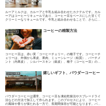
ルーアミルクは、カルーアと牛乳を組み合わせたカクテルです。カル
ーアはコーヒーリキュールであり、コーヒー豆をベースにした甘くて
クリーミーなリキュールです。牛乳と組み合わせることで、さらにク
リーミーで滑らかな味わいになります。一般的に、ロックグラスに氷
を入れ、カルーアを注ぎ、その上から冷たい牛乳を注ぐ方法で作られ
コーヒーの精製方法
ます。時には軽くステアすることもあります。簡単に作れる上に、甘
コーヒー豆
くて飲みやすいカクテルとして人気があります。
コーヒー豆は、赤い実「コーヒーチェリー」の種子です。コーヒーチ
ェリーは、外側から果皮、果肉、ミューシレージ（粘質）、パーチメ
ント（内果皮）、シルバースキン（銀皮）、種子（コーヒー豆）の構
造になっています。この種子の外側の部分を取り除き、焙煎前の生豆
（なままめ）と呼ばれる状態にする工程のことを精製といいます。
嬉しいギフト、パウダーコーヒー
コーヒー器具
パウダーコーヒーは通常、コーヒー豆を凍結乾燥法やスプレードライ
法などの方法で加工して作られます。このプロセスにより、コーヒー
の風味や香りが保たれる一方で、長期間保存が可能となります。パウ