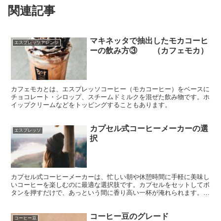
関連記事
マキネッタで抽出したモカコーヒ
エスプレッソアレンジ
ーの飲み方③ （カフェモカ）
カフェモカとは、エスプレッソコーヒー（モカコーヒー）をベースに
チョコレート・シロップ、スチームドミルクを混ぜた飲み物です。ホ
イップクリームなどをトッピングすることもあります。
カプセル式コーヒーメーカーの選
エスプレッソ
択
カプセル式コーヒーメーカーは、忙しい朝や休憩時間に手軽に美味し
いコーヒーを楽しむのに最適な選択肢です。カプセルをセットしてボ
タンを押すだけで、あっという間に香り高い一杯が淹れられます。清
潔で手入れも簡単なので、忙しい日常でもストレスなく利用できま
す。さらに、豊富なカプセルの種類から自分の好みに合ったコーヒー
コーヒー豆のグレード
を選べるので、味の幅も広がります。素早く、美味しく、手軽なコー
コーヒー豆