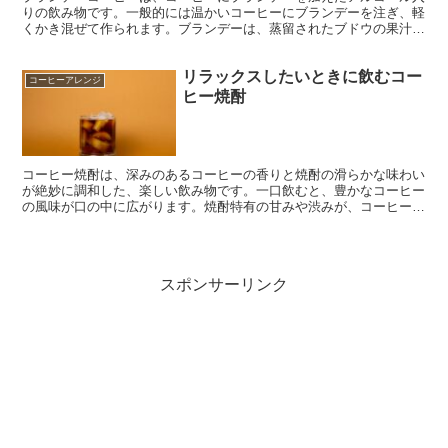
りの飲み物です。一般的には温かいコーヒーにブランデーを注ぎ、軽
くかき混ぜて作られます。ブランデーは、蒸留されたブドウの果汁か
ら作られるアルコール飲料であり、コーヒーに深い香りや豊かな風味
を加えます。 ブランデーコーヒーは、寒い季節や特別な場合に楽し
リラックスしたいときに飲むコー
まれることが多いです。温かいコーヒーとアルコールの組み合わせに
コーヒーアレンジ
より、体を温めるだけでなく、リラックス効果も得られるとされてい
ヒー焼酎
ます。ブランデーのアルコール度数によっては、アルコールの軽い酔
いも楽しむことができます。
コーヒー焼酎は、深みのあるコーヒーの香りと焼酎の滑らかな味わい
が絶妙に調和した、楽しい飲み物です。一口飲むと、豊かなコーヒー
の風味が口の中に広がります。焼酎特有の甘みや渋みが、コーヒーの
苦味とバランスよくマッチしています。滑らかな口当たりと共に、心
地よいアルコール感が楽しめます。 コーヒー焼酎は、リラックスし
たひとときに最適です。静かな夜に、氷をたっぷり入れたグラスに注
いで、深呼吸しながら味わうと、日常の喧騒から離れる贅沢な瞬間が
スポンサーリンク
訪れます。また、カフェ好きな方にもおすすめです。コーヒーの風味
を楽しみながら、焼酎のアクセントが新しい体験をもたらします。