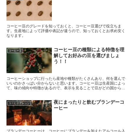
ヒータイムを楽しみたい方にはぴったりの選択肢です。
コーヒー豆のグレードを知っておくと、コーヒー豆選びで役立ちま
す。生産地によって評価や表記が違うので、知っておくとお求め安く
なります。
コーヒー豆の種類による特徴を理
コーヒー豆
解してお好みの豆を選びましょ
う！！
コーヒーショップに行ったら産地や種類がたくさんあり、何を選んで
いいのかさっぱい分からないと思います。コーヒー豆は生産国によっ
て、味の傾向や特徴があるので、表示を見ることで豆がどの国から来
たかを知ることができれば、味をイメージしやすくなります。好みの
味を追求するのに、豆選びの参考になります。
夜にまったりと飲むブランデーコ
コーヒーアレンジ
ーヒー
ブランデーコーヒーは、コーヒーにブランデーを加えたアルコール入