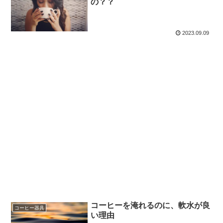
の？？
2023.09.09
コーヒーを淹れるのに、軟水が良
コーヒー器具
い理由