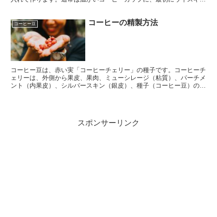
と砂糖を入れ、次にコーヒーを注ぎ、最後に軽く泡立てたクリームを
浮かべます。クリームをゆっくりと注ぐことで、上にきれいな層がで
コーヒーの精製方法
きます。
コーヒー豆
コーヒー豆は、赤い実「コーヒーチェリー」の種子です。コーヒーチ
ェリーは、外側から果皮、果肉、ミューシレージ（粘質）、パーチメ
ント（内果皮）、シルバースキン（銀皮）、種子（コーヒー豆）の構
造になっています。この種子の外側の部分を取り除き、焙煎前の生豆
（なままめ）と呼ばれる状態にする工程のことを精製といいます。
スポンサーリンク