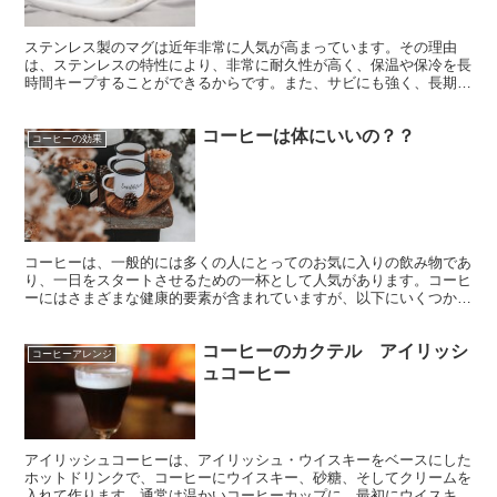
ステンレス製のマグは近年非常に人気が高まっています。その理由
は、ステンレスの特性により、非常に耐久性が高く、保温や保冷を長
時間キープすることができるからです。また、サビにも強く、長期間
使用しても美しい輝きを保ち続けることができます。朝のコーヒー
や、アウトドアでの冷たいドリンクなど、どんなシーンでも活躍する
コーヒーは体にいいの？？
こと間違いなし！保冷・保温性能を求めるなら、ステンレス製のマグ
コーヒーの効果
はおすすめのアイテムです。
コーヒーは、一般的には多くの人にとってのお気に入りの飲み物であ
り、一日をスタートさせるための一杯として人気があります。コーヒ
ーにはさまざまな健康的要素が含まれていますが、以下にいくつかの
主な要素を挙げてみます。 抗酸化物質 コーヒーには多く...
コーヒーのカクテル アイリッシ
コーヒーアレンジ
ュコーヒー
アイリッシュコーヒーは、アイリッシュ・ウイスキーをベースにした
ホットドリンクで、コーヒーにウイスキー、砂糖、そしてクリームを
入れて作ります。通常は温かいコーヒーカップに、最初にウイスキー