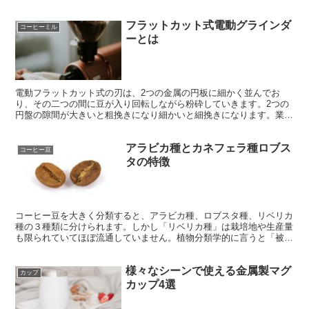
フラットカット式電動グラインダ
コーヒーミル
ーとは
電動フラットカット式の刃は、2つの金属の円板に細かく並んでお
り、その二つの間に豆が入り回転しながら粉砕していきます。2つの
円盤の隙間が大きいと粗挽きになり細かいと細挽きになります。業務
用でもこのタイプを使用していることが多く値段も高いため、本格的
にコーヒーをやりたい人向けです。
アラビカ種とカネフェラ種ロブス
コーヒー豆
タの特徴
コーヒー豆を大きく分類すると、アラビカ種、ロブスタ種、リベリカ
種の３種類に分けられます。しかし「リベリカ種」は栽培地や生産量
も限られていてほぼ流通していません。植物分類学的に言うと「被子
植物門・双子葉植物網・アカネ目・アカネ科・コフィア属・エウコフ
ィア亜属・エリトロコフィア節」の「アラビカ種」「カネフォラ種」
様々なシーンで使える金属製マグ
です。
カップ
カップ4選