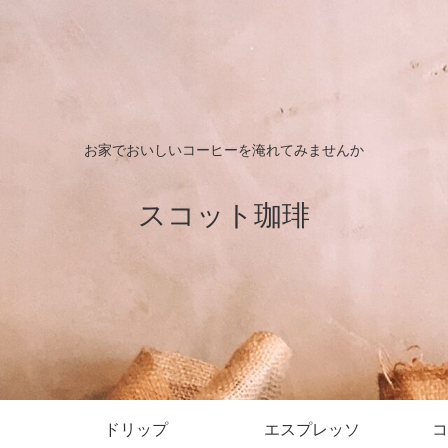
お家でおいしいコーヒーを淹れてみませんか
スコット珈琲
ドリップ
エスプレッソ
コ