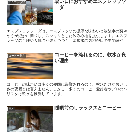
暑い日におすすめエスプレッソソ
エスプレッソ
ーダ
エスプレッソソーダは、エスプレッソの濃厚な味わいと炭酸水の爽や
かさが絶妙に調和し、スッキリとした飲み心地を提供します。エスプ
レッソの苦味や芳醇さが残りつつも、炭酸水の気泡が口の中で軽やか
に広がります。また、暑い季節には特に爽快感を与えることができま
す。
コーヒーを淹れるのに、軟水が良
コーヒー器具
い理由
コーヒーの味わいは多くの要因に影響されるので、軟水だけがおいし
さの要因とは言えません。しかし、多くのコーヒー愛好者やプロのバ
リスタは軟水を推奨しています。
睡眠前のリラックスとコーヒー
基本