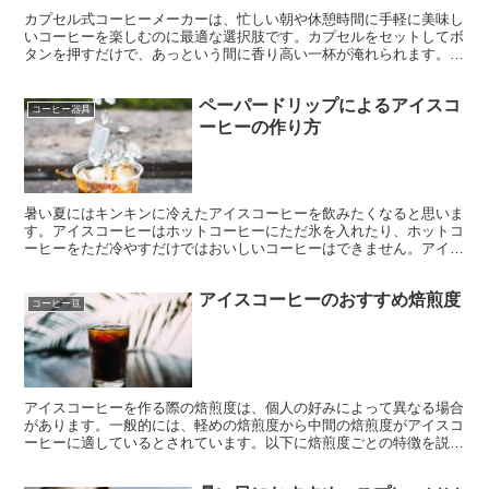
カプセル式コーヒーメーカーは、忙しい朝や休憩時間に手軽に美味し
いコーヒーを楽しむのに最適な選択肢です。カプセルをセットしてボ
タンを押すだけで、あっという間に香り高い一杯が淹れられます。清
潔で手入れも簡単なので、忙しい日常でもストレスなく利用できま
す。さらに、豊富なカプセルの種類から自分の好みに合ったコーヒー
ペーパードリップによるアイスコ
を選べるので、味の幅も広がります。素早く、美味しく、手軽なコー
コーヒー器具
ヒータイムを楽しみたい方にはぴったりの選択肢です。
ーヒーの作り方
暑い夏にはキンキンに冷えたアイスコーヒーを飲みたくなると思いま
す。アイスコーヒーはホットコーヒーにただ氷を入れたり、ホットコ
ーヒーをただ冷やすだけではおいしいコーヒーはできません。アイス
コーヒーの作り方はいろいろありますが、今回は簡単なアイスコーヒ
ーの作り方である、ペーパードリップによるアイスコーヒーの作り方
アイスコーヒーのおすすめ焙煎度
についてお話します。基本は通常のドリップと同じですが、濃ゆく作
コーヒー豆
るため多めの豆と少な目の豆が必要になります。
アイスコーヒーを作る際の焙煎度は、個人の好みによって異なる場合
があります。一般的には、軽めの焙煎度から中間の焙煎度がアイスコ
ーヒーに適しているとされています。以下に焙煎度ごとの特徴を説明
します。