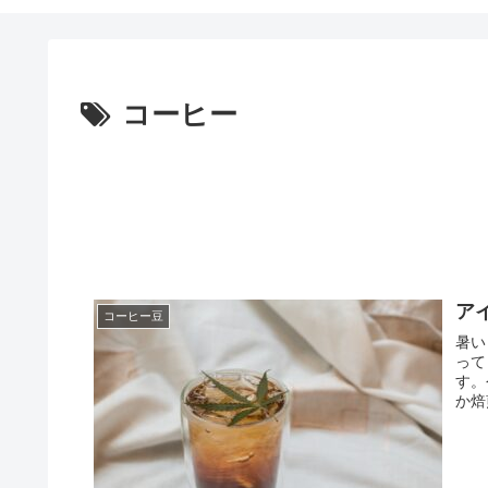
コーヒー
ア
コーヒー豆
暑い
って
す。
か焙