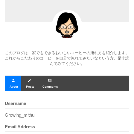
このブログは、家でもできるおいしいコーヒーの淹れ方を紹介します。
これからこだわりのコーヒーを自分で淹れてみたいなという方、是非読
んでみてください。
person
create
comment
About
Posts
Comments
Username
Growing_mithu
Email Address